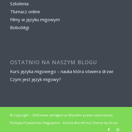
Szkolenia
Tłumacz online
Filmy w języku migowym
BoboMigi
OSTATNIO NA NASZYM BLOGU
Kurs języka migowego – nauka która otwiera drzwi
Czym jest język migowy?
© Copyright – 2025 www.zamigam.pl Wszelkie prawa zastrzeżone.
Polityka Prywatności
Regulamin
-
Enfold WordPress Theme by Kriesi