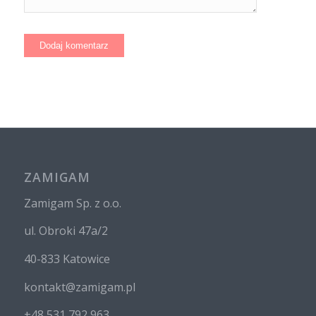
ZAMIGAM
Zamigam Sp. z o.o.
ul. Obroki 47a/2
40-833 Katowice
kontakt@zamigam.pl
+48 531 792 963