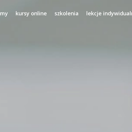
ilmy
kursy online
szkolenia
lekcje indywidua