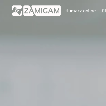
tłumacz online
f