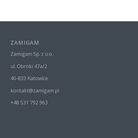
ZAMIGAM
Zamigam Sp. z o.o.
ul. Obroki 47a/2
40-833 Katowice
kontakt@zamigam.pl
+48 531 792 963