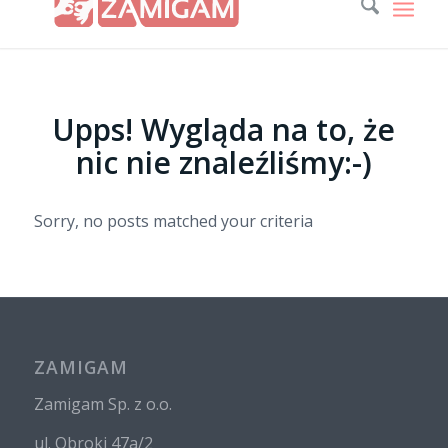
Upps! Wygląda na to, że
nic nie znaleźliśmy:-)
Sorry, no posts matched your criteria
ZAMIGAM
Zamigam Sp. z o.o.
ul. Obroki 47a/2