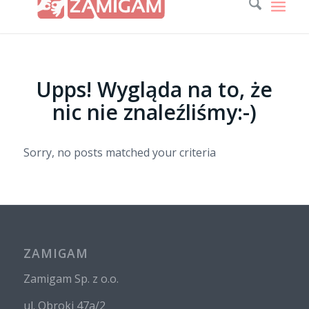
Upps! Wygląda na to, że
nic nie znaleźliśmy:-)
Sorry, no posts matched your criteria
ZAMIGAM
Zamigam Sp. z o.o.
ul. Obroki 47a/2