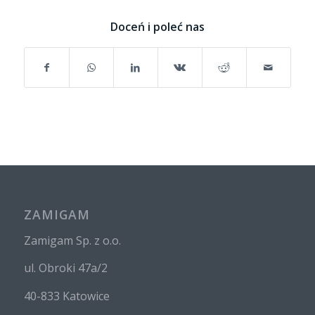
Doceń i poleć nas
ZAMIGAM
Zamigam Sp. z o.o.
ul. Obroki 47a/2
40-833 Katowice