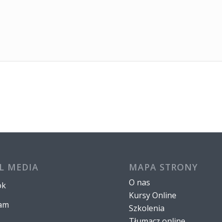
L MEDIA
MAPA STRONY
O nas
ok
Kursy Online
ram
Szkolenia
Tłumacz online