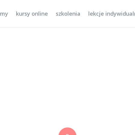
ilmy
kursy online
szkolenia
lekcje indywidua