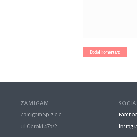
ZAMIGAM
SOCIA
Zamigam Sp. z o.o.
Facebo
ul. Obroki 47a/2
Instag