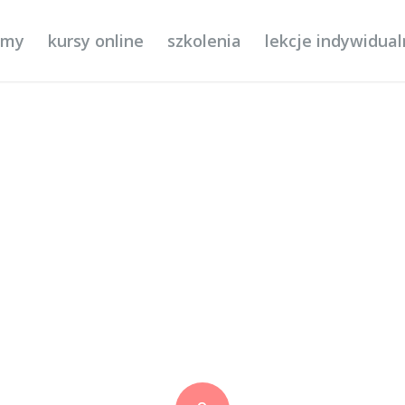
ilmy
kursy online
szkolenia
lekcje indywidua