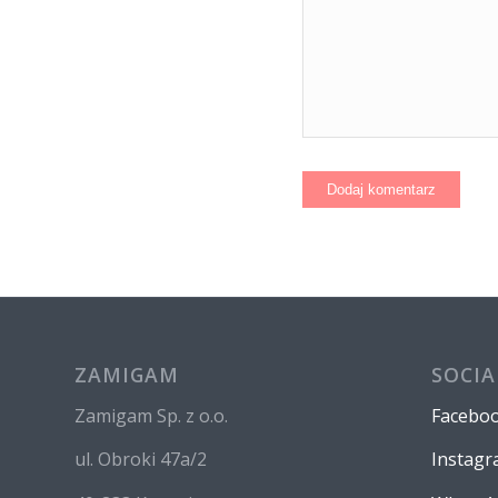
ZAMIGAM
SOCIA
Zamigam Sp. z o.o.
Facebo
ul. Obroki 47a/2
Instag