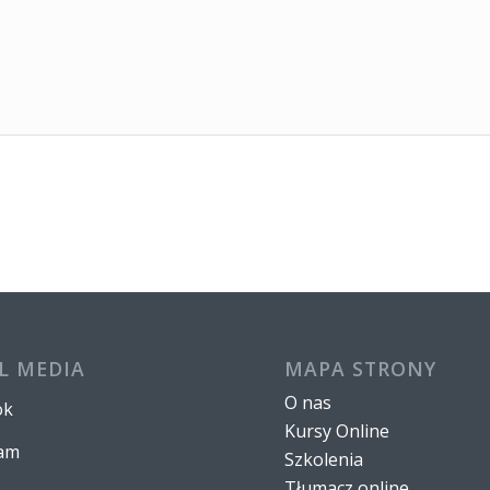
L MEDIA
MAPA STRONY
O nas
ok
Kursy Online
ram
Szkolenia
Tłumacz online