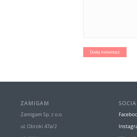
ZAMIGAM
SOCIA
Zamigam Sp. z o.o.
Facebo
ul. Obroki 47a/2
Instag