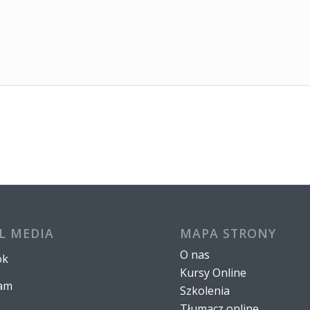
L MEDIA
MAPA STRONY
O nas
ok
Kursy Online
ram
Szkolenia
Tłumacz online