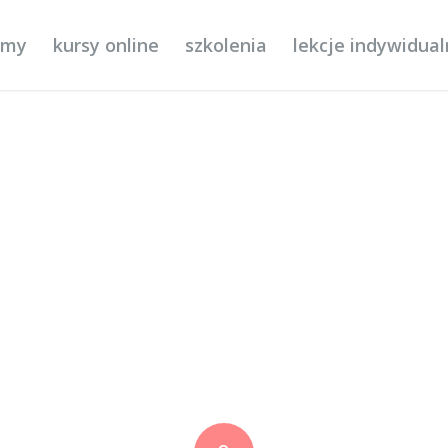
ilmy
kursy online
szkolenia
lekcje indywidua