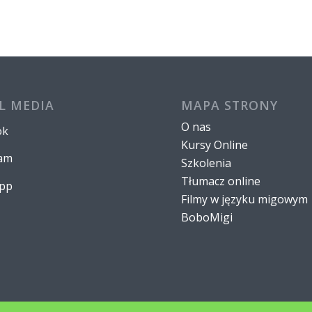
L MEDIA
MAPA STRONY
O nas
ok
Kursy Online
ram
Szkolenia
Tłumacz online
pp
Filmy w języku migowym
BoboMigi