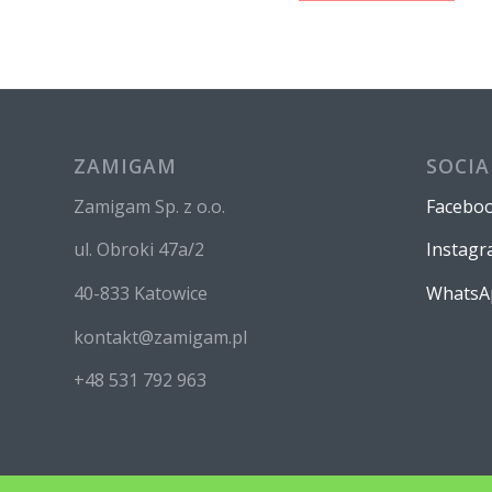
ZAMIGAM
SOCIA
Zamigam Sp. z o.o.
Facebo
ul. Obroki 47a/2
Instag
40-833 Katowice
WhatsA
kontakt@zamigam.pl
+48 531 792 963