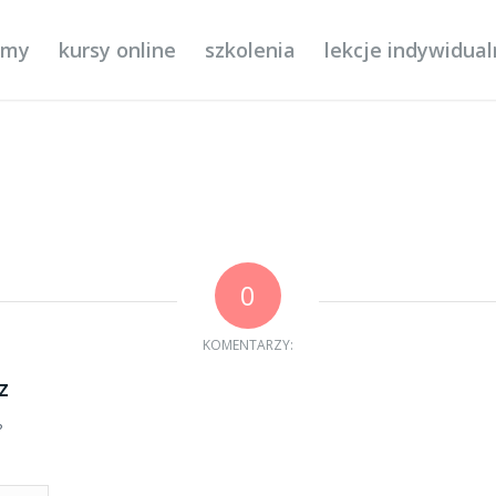
ilmy
kursy online
szkolenia
lekcje indywidua
0
KOMENTARZY:
z
?