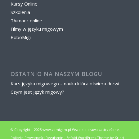
Kursy Online
Szkolenia
Tłumacz online
Filmy w języku migowym
BoboMigi
OSTATNIO NA NASZYM BLOGU
Kurs języka migowego – nauka która otwiera drzwi
Czym jest język migowy?
© Copyright – 2025 www.zamigam.pl Wszelkie prawa zastrzeżone.
Polityka Prywatności
Regulamin
-
Enfold WordPress Theme by Kriesi