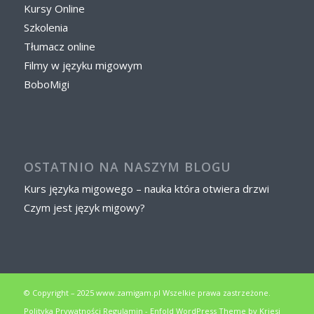
Kursy Online
Szkolenia
Tłumacz online
Filmy w języku migowym
BoboMigi
OSTATNIO NA NASZYM BLOGU
Kurs języka migowego – nauka która otwiera drzwi
Czym jest język migowy?
© Copyright – 2025 www.zamigam.pl Wszelkie prawa zastrzeżone.
Polityka Prywatności
Regulamin
-
Enfold WordPress Theme by Kriesi