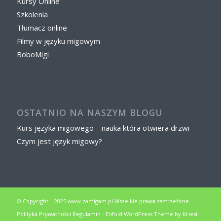
Kursy Online
Szkolenia
Tłumacz online
Filmy w języku migowym
BoboMigi
OSTATNIO NA NASZYM BLOGU
Kurs języka migowego – nauka która otwiera drzwi
Czym jest język migowy?
© Copyright – 2025 www.zamigam.pl Wszelkie prawa zastrzeżone.
Polityka Prywatności
Regulamin
-
Enfold WordPress Theme by Kriesi