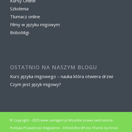
Kursy Online
Szkolenia
Tłumacz online
Filmy w języku migowym
BoboMigi
OSTATNIO NA NASZYM BLOGU
Kurs języka migowego – nauka która otwiera drzwi
Czym jest język migowy?
© Copyright – 2025 www.zamigam.pl Wszelkie prawa zastrzeżone.
Polityka Prywatności
Regulamin
-
Enfold WordPress Theme by Kriesi