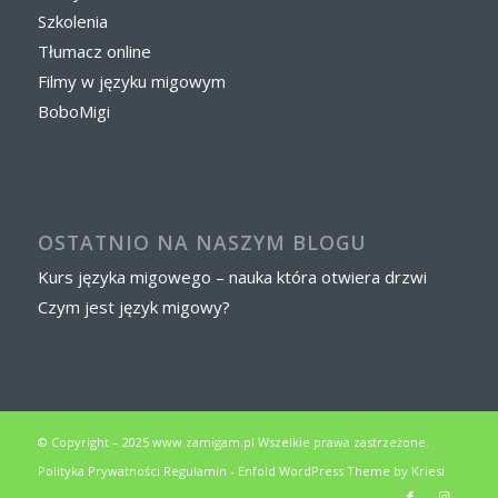
Szkolenia
Tłumacz online
Filmy w języku migowym
BoboMigi
OSTATNIO NA NASZYM BLOGU
Kurs języka migowego – nauka która otwiera drzwi
Czym jest język migowy?
© Copyright – 2025 www.zamigam.pl Wszelkie prawa zastrzeżone.
Polityka Prywatności
Regulamin
-
Enfold WordPress Theme by Kriesi