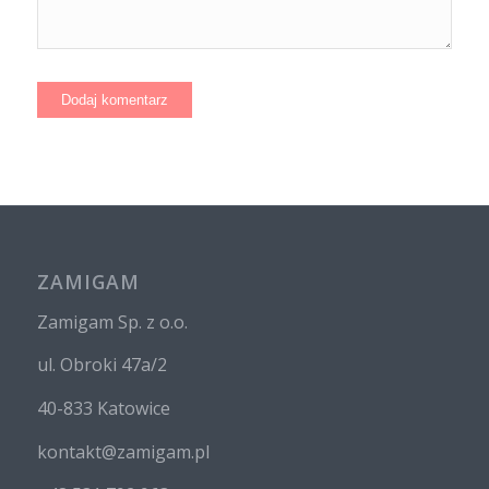
ZAMIGAM
Zamigam Sp. z o.o.
ul. Obroki 47a/2
40-833 Katowice
kontakt@zamigam.pl