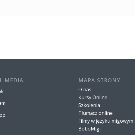
L MEDIA
MAPA STRONY
O nas
ok
Kursy Online
ram
Szkolenia
Tłumacz online
pp
Filmy w języku migowym
BoboMigi