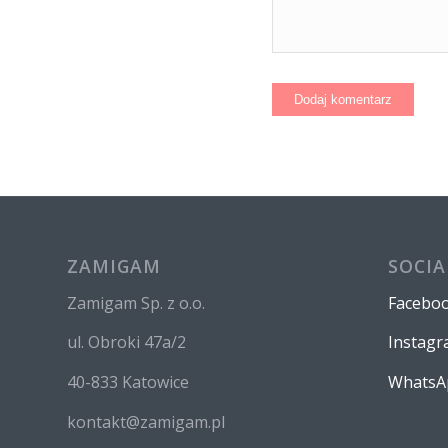
ZAMIGAM
SOCIA
Zamigam Sp. z o.o.
Facebo
ul. Obroki 47a/2
Instag
40-833 Katowice
WhatsA
kontakt@zamigam.pl