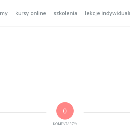
ilmy
kursy online
szkolenia
lekcje indywidua
0
KOMENTARZY: