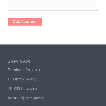
ZAMIGAM
Zamigam Sp. z o.o.
ul. Obroki 47a/2
40-833 Katowice
kontakt@zamigam.pl