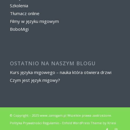
Szkolenia
Tłumacz online
Filmy w języku migowym
BoboMigi
OSTATNIO NA NASZYM BLOGU
Kurs języka migowego – nauka która otwiera drzwi
Czym jest język migowy?
© Copyright – 2025 www.zamigam.pl Wszelkie prawa zastrzeżone.
Polityka Prywatności
Regulamin
-
Enfold WordPress Theme by Kriesi