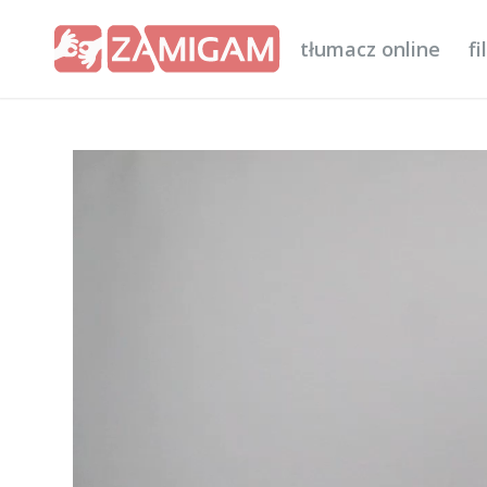
tłumacz online
f