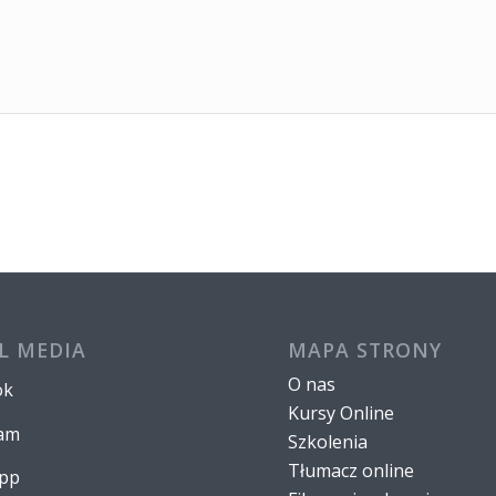
L MEDIA
MAPA STRONY
O nas
ok
Kursy Online
ram
Szkolenia
Tłumacz online
pp