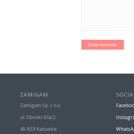
ZAMIGAM
SOCIA
Zamigam Sp. z o.o.
Facebo
ul. Obroki 47a/2
Instag
40-833 Katowice
WhatsA